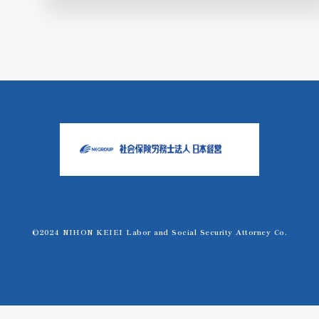
©️2024 NIHON KEIEI Labor and Social Security Attorney Co.